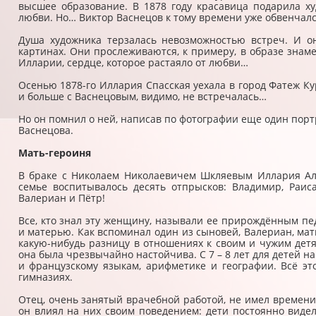
высшее образование. В 1878 году красавица подарила х
любви. Но… Виктор Васнецов к тому времени уже обвенчал
Душа художника терзалась невозможностью встреч. И 
картинах. Они прослеживаются, к примеру, в образе знаме
Илларии, сердце, которое растаяло от любви…
Осенью 1878-го Иллария Спасская уехала в город Фатеж Ку
и больше с Васнецовым, видимо, не встречалась…
Но он помнил о ней, написав по фотографии еще один портр
Васнецова.
Мать-героиня
В браке с Николаем Николаевичем Шкляевым Иллария Але
семье воспитывалось десять отпрысков: Владимир, Раиса
Валериан и Пётр!
Все, кто знал эту женщину, называли ее прирождённым пед
и матерью. Как вспоминал один из сыновей, Валериан, мать
какую-нибудь разницу в отношениях к своим и чужим дет
она была чрезвычайно настойчива. С 7 – 8 лет для детей 
и французскому языкам, арифметике и географии. Всё эт
гимназиях.
Отец, очень занятый врачебной работой, не имел времен
он влиял на них своим поведением: дети постоянно видел