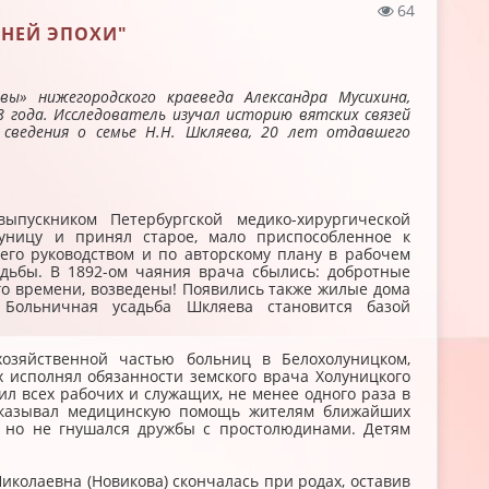
64
ВНЕЙ ЭПОХИ"
ы» нижегородского краеведа Александра Мусихина,
8 года. Исследователь изучал историю вятских связей
 сведения о семье Н.Н. Шкляева, 20 лет отдавшего
пускником Петербургской медико-хирургической
уницу и принял старое, мало приспособленное к
его руководством и по авторскому плану в рабочем
адьбы. В 1892-ом чаяния врача сбылись: добротные
го времени, возведены! Появились также жилые дома
Больничная усадьба Шкляева становится базой
хозяйственной частью больниц в Белохолуницком,
х исполнял обязанности земского врача Холуницкого
л всех рабочих и служащих, не менее одного раза в
 оказывал медицинскую помощь жителям ближайших
, но не гнушался дружбы с простолюдинами. Детям
Николаевна (Новикова) скончалась при родах, оставив