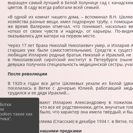
выращен самый лучший в Белой Холунице сад с канадским
цветов. В саду всегда работали всей семьей.
«В одной из комнат нашего дома, – вспоминал В.Н. Шкляев
хозяйства разные вещи, имел подзорную трубу, с помощью
же время Валериан отмечал, что понимает, насколько в
«отказ от своих чувств и надежд», от карьеры. По-види
оказывались для матери на первом месте.
Через 17 лет брака Николай Николаевич умер, и Иллария А
старших уже были самостоятельными). Средств к сущес
любящие Илларию родные братья, Николай и Ираклий, не
в Николаевский сиротский институт в Петербурге (ныне 
девушка получила специальность медицинской сестры, учас
После революции
В 1920-х годах все дети Шкляевых уехали из Белой (дв
поселилась в Вятке с дочерью Юлией, работавшей меди
трудился и ее дядя Ираклий…
Вот как описывают Илларию Александровну в пожилом в
ботки
чувствовалось, что все её родственники, дети, внучатые п
ие
доброту, видно было, что характер она имела твёрдый, и б
okies такие как
тика".
Умерла И.А. Шкляева (Спасская) в декабре 1934 г. в Вятке,
Жили рядом с нашими предками