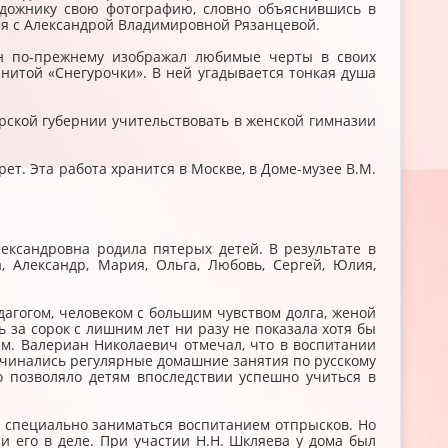
удожнику свою фотографию, словно объяснившись в
ся с Александрой Владимировной Рязанцевой.
он по-прежнему изображал любимые черты в своих
нитой «Снегурочки». В ней угадывается тонкая душа
рской губернии учительствовать в женской гимназии
ет. Эта работа хранится в Москве, в Доме-музее В.М.
ксандровна родила пятерых детей. В результате в
, Александр, Мария, Ольга, Любовь, Сергей, Юлия,
агогом, человеком с большим чувством долга, женой
 за сорок с лишним лет ни разу не показала хотя бы
ям. Валериан Николаевич отмечал, что в воспитании
начинались регулярные домашние занятия по русскому
о позволяло детям впоследствии успешно учиться в
и специально заниматься воспитанием отпрысков. Но
и его в деле. При участии Н.Н. Шкляева у дома был