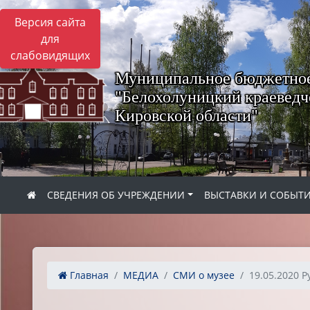
Версия сайта
для
слабовидящих
Муниципальное бюджетное
"Белохолуницкий краеведч
Кировской области"
СВЕДЕНИЯ ОБ УЧРЕЖДЕНИИ
ВЫСТАВКИ И СОБЫТ
Главная
МЕДИА
СМИ о музее
19.05.2020 Р