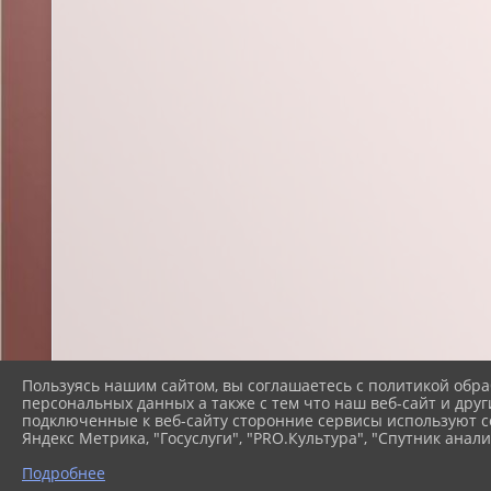
Пользуясь нашим сайтом, вы соглашаетесь с политикой обра
персональных данных а также с тем что наш веб-сайт и друг
подключенные к веб-сайту сторонние сервисы используют co
Яндекс Метрика, "Госуслуги", "PRO.Культура", "Спутник анали
Подробнее