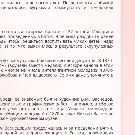
сполнилось лишь восемь лет. После смерти любимой
печатались «угрюмая замкнутость и печальная
 сочетался вторым браком с 32-летней Илларией
лет, проведенных в Вятке. Я решила раздобыть ранее
едь чтобы решиться воспитывать чужих детей, надо
. И то, что выяснилось в результате скрупулезных
еру своему слыла бойкой и весёлой девушкой. В 1870-
» (вручали вместо медали). А вскоре заняла в этом
к многие из числа интеллигентной молодёжи 1870-х
олюбова и Чернышевского. Ее имя даже упомянуто в
Среди ее знакомых был и художник В.М. Васнецов.
ивописных и графических работ. Например, в образе
жно усмотреть черты ее лица! Увидеть миловидное
е «Нищие певцы». А в 1870-х годах Виктор Васнецов
ском художественном музее.
м Васнецовым продолжалась и за пределами Вятки.
ав одной из первых женщин в России, получивших