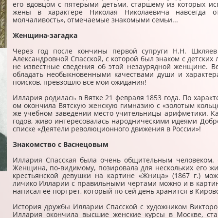
его вдовцом с пятерыми детьми, старшему из которых и
жены в характере Николая Николаевича навсегда от
молчаливость», отмечаемые знакомыми семьи...
Женщина-загадка
Через год после кончины первой супруги Н.Н. Шкляев
Александровной Спасской, с которой был знаком с детских 
не известные сведения об этой незаурядной женщине. В
обладать необыкновенными качествами души и характера
поисков, превзошло все мои ожидания!
Иллария родилась в Вятке 21 февраля 1853 года. По характ
ом окончила Вятскую женскую гимназию с «золотым кольцом
же учебном заведении место учительницы арифметики. Ка
годов, живо интересовалась народническими идеями Добр
списке «Деятели революционного движения в России»!
Знакомство с Васнецовым
Иллария Спасская была очень общительным человеком. 
Женщина, по-видимому, позировала для нескольких его ж
крестьянской девушки на картине «Жница» (1867 г.) мо
личико Илларии с правильными чертами можно и в картин
написал её портрет, который по сей день хранится в Киров
История дружбы Илларии Спасской с художником Викторо
Иллария окончила высшие женские курсы в Москве, ст