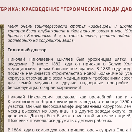
 РУБРИКА: КРАЕВЕДЕНИЕ "ГЕРОИЧЕСКИЕ ЛЮДИ ДА
Меня очень заинтересовала статья «Васнецовы и Шкляев
которая была опубликована в «Холуницких зорях» в мае 199
братьев Васнецовых. А я, в свою очередь, решила найти
врачеванию на холуницкой земле.
Толковый доктор
Николай Николаевич Шкляев был уроженцем Вятки, вы
академии. В июле 1882 года он приехал в Белую Хол
медицинским целям больничное здание. В 1888 году под 
поселке начинается строительство новой больничной ус
корпуса, отвечавшие всем медицинским требованиям свое
для семей медиков и другие надворные постройки. 
белохолуницкого здравоохранения!
Николай Николаевич заведовал как врачебной, так и 
Климковском и Чернохолуницком заводах, а в конце 1890-
участка. Он был высококвалифицированным хирургом, лечи
месяц выезжал из Холуницы на другие заводы округа,
деревень. Доктор был близок с местной интеллигенцией
Шкляевых позволялось дружить с детьми рабочих.
В 1884 году в семью доктора пришло горе – супруга Ольга 