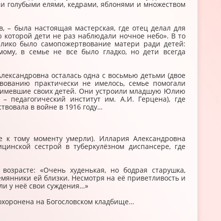
и голубыми елями, кедрами, яблонями и множеством
, – была настоящая мастерская, где отец делал для
 которой дети не раз наблюдали ночное небо». В то
елико было самопожертвование матери ради детей:
мому, в семье не все было гладко, но дети всегда
лександровна осталась одна с восьмью детьми (двое
твованию практически не имелось, семье помогали
 имевшие своих детей. Они устроили младшую Юлию
– педагогический институт им. А.И. Герцена), где
твовала в войне в 1916 году…
ое к тому моменту умерли). Иллария Александровна
цинской сестрой в туберкулёзном диспансере, где
озрасте: «Очень худенькая, но бодрая старушка,
лемянники ей близки. Несмотря на её приветливость и
ыли у неё свои суждения…»
 похоронена на Богословском кладбище…