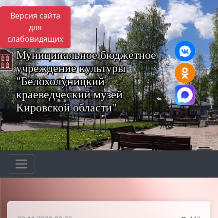
Версия сайта
для
слабовидящих
Муниципальное бюджетное
учреждение культуры
"Белохолуницкий
краеведческий музей
Кировской области"