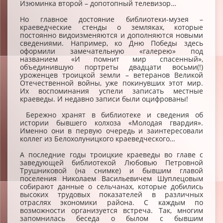
Изюминка второй – допотопный телевизор…
Но главное достояние библиотеки-музея –
краеведческие стенды о земляках, которые
постоянно видоизменяются и дополняются новыми
сведениями. Например, ко Дню Победы здесь
оформили замечательную «галерею» под
названием «И помнит мир спасенный»,
объединившую портреты двадцати восьми(!)
уроженцев троицкой земли – ветеранов Великой
Отечественной войны, уже покинувших этот мир.
Их воспоминания успели записать местные
краеведы. И недавно записи были оцифрованы!
Бережно хранят в библиотеке и сведения об
истории бывшего колхоза «Молодая гвардия».
Именно они в первую очередь и заинтересовали
коллег из Белохолуницкого краеведческого…
А последние годы троицкие краеведы во главе с
заведующей библиотекой Любовью Петровной
Трушниковой (на снимке) и бывшим главой
поселения Николаем Васильевичем Шуплецовым
собирают данные о сельчанах, которые добились
высоких трудовых показателей в различных
отраслях экономики района. С каждым по
возможности организуется встреча. Так, многим
запомнилась беседа о былом с бывшим