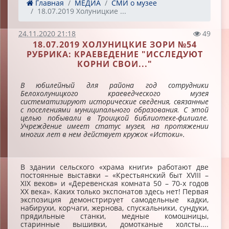
Главная
МЕДИА
СМИ о музее
18.07.2019 Холуницкие ...
24.11.2020 21:18
49
18.07.2019 ХОЛУНИЦКИЕ ЗОРИ №54
РУБРИКА: КРАЕВЕДЕНИЕ "ИССЛЕДУЮТ
КОРНИ СВОИ..."
В юбилейный для района год сотрудники
Белохолуницкого краеведческого музея
систематизируют исторические сведения, связанные
с поселениями муниципального образования. С этой
целью побывали в Троицкой библиотеке-филиале.
Учреждение имеет статус музея, на протяжении
многих лет в нем действует кружок «Истоки».
В здании сельского «храма книги» работают две
постоянные выставки – «Крестьянский быт XVIII –
XIX веков» и «Деревенская комната 50 – 70-х годов
XX века». Каких только экспонатов здесь нет! Первая
экспозиция демонстрирует самодельные кадки,
набирухи, корчаги, жернова, спускальники, сундуки,
прядильные станки, медные комошницы,
старинные вышивки, домотканые холсты....