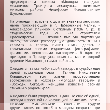
председателем колхоза «Молодая гвардия»,
механиком Троицкого лесопункта, почетным
жителем района Никифором Филипповичем
Шуплецовым.
На очереди – встреча с другим знатным земляком,
ныне проживающим в г. Набережные Челны, –
Александром Ильичом Сюткиным (1936 г. р). В
студенческие годы он был строителем
Красноярской ГЭС. Окончив высшую партийную
школу, занимал руководящую должность в ОАО
«КамАЗ». А теперь пишет книги, делясь с
троичанами своими изданиями, фотографиями,
грамотами, некоторыми наградами… В один из
приездов в Троицу установил на месте родной
деревни Никишинцы памятный знак.
Ожидается также небольшой «экскурс в судьбу» еще
одной труженицы села – Галины Николаевны
Ковшаковой, всю жизнь проработавшей
зоотехником в колхозах «Молодая гвардия» и
«Восход». Сегодня женщина известна своими
стихами о родном крае!
А недавно были упорядочены данные еще об одной,
некогда известной на холуницкой земле личности –
Николае Михайловиче Важенине. Будучи
дружинником, он погиб в молодом возрасте при