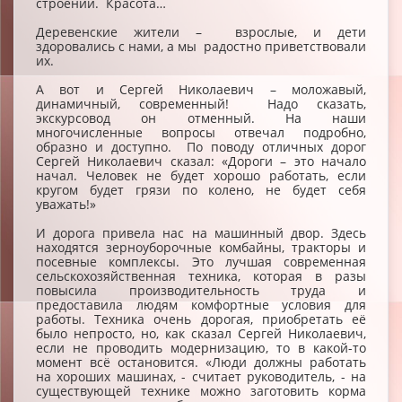
строений. Красота…
Деревенские жители – взрослые, и дети
здоровались с нами, а мы радостно приветствовали
их.
А вот и Сергей Николаевич – моложавый,
динамичный, современный! Надо сказать,
экскурсовод он отменный. На наши
многочисленные вопросы отвечал подробно,
образно и доступно. По поводу отличных дорог
Сергей Николаевич сказал: «Дороги – это начало
начал. Человек не будет хорошо работать, если
кругом будет грязи по колено, не будет себя
уважать!»
И дорога привела нас на машинный двор. Здесь
находятся зерноуборочные комбайны, тракторы и
посевные комплексы. Это лучшая современная
сельскохозяйственная техника, которая в разы
повысила производительность труда и
предоставила людям комфортные условия для
работы. Техника очень дорогая, приобретать её
было непросто, но, как сказал Сергей Николаевич,
если не проводить модернизацию, то в какой-то
момент всё остановится. «Люди должны работать
на хороших машинах, - считает руководитель, - на
существующей технике можно заготовить корма