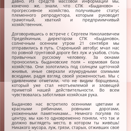
давно. Из средств массовой информации мы,
конечно же, знали, что СПК «Быданово» -
прогрессивное хозяйство, получившее статус
племенного репродуктора, которым руководит
грамотный, хваткий и предприимчивый
хозяйственник.
Договорившись о встрече с Сергеем Николаевичем
Предейкиным, директором СПК «Быданово»,
солнечным осенним утром 21 сентября мы
отправились в путь. Старенький автобус мчал нас
по ровной грунтовой дороге без луж и ухабов, столь
привычных русскому человеку. За окнами
проносились быдановские поля – кормовая база
хозяйства. Они золотились под солнцем щеточкой
жнивья, иные сверкали изумрудными озимыми
всходами, радуя взгляд своей ухоженностью. Мы с
удивлением отметили, что не видим борщевика,
который уже стал неотъемлемой и зловещей
приметой нашей действительности. Во всем
чувствовалась заботливая хозяйская рука.
Быданово нас встретило осенними цветами и
красными рябинами, ровными дорогами,
ухоженными памятниками… Немного погуляв по
центру, мы как-то одновременно поняли, что так и
должно выглядеть место, в котором ты живёшь!
Никакого мусора, луж, грязи, старых, отживших своё