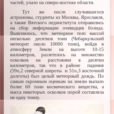
частей, упало на северо-востоке области.
Тут же после случившегося
астрономы, студенты из Москвы, Ярославля,
а также Вятского пединститута отправились
на сбор информации очевидцев болида.
Выяснилось, что метеорное тело массой
несколько десятков тонн (Чебаркульский
метеорит около 10000 тонн), войдя в
атмосферу Земли на высоте 10-15
километров, разлетелось на множество
осколков на расстоянии в десятки
километров, так что в районе падения
(59о,2 северной широты и 51o,3 восточной
долготы) был целый метеорный дождь. По
самым скромным оценкам на землю выпало
более 60 тонн космического вещества, а
масса некоторых осколков порой составляла
не одну тонну.