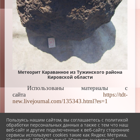
Метеорит Караванное из Тужинского района
Кировской области
Использованы материалы с
сайта
https://tdt-
new.livejournal.com/135343.html?es=1
Пользуясь нашим сайтом, вы соглашаетесь с политикой
обработки персональных данных а также с тем что наш
веб-сайт и другие подключенные к веб-сайту сторонние
2026 г. bhmuzey.ru
сервисы используют cookies такие как Яндекс Метрика,
Вход
"Госуслуги", "PRO.Культура", "Спутник аналитика".