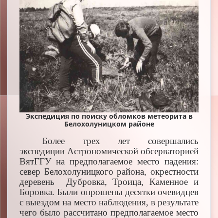
Экспедиция по поиску обломков метеорита в
Белохолуницком районе
Более трех лет совершались
экспедиции Астрономической обсерваторией
ВятГГУ на предполагаемое место падения:
север Белохолуницкого района, окрестности
деревень Дубровка, Троица, Каменное и
Боровка. Были опрошены десятки очевидцев
с выездом на место наблюдения, в результате
чего было рассчитано предполагаемое место