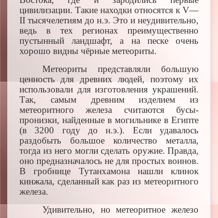
цивилизации. Такие находки относятся к V—
II тысячелетиям до н.э. Это и неудивительно,
ведь в тех регионах преимущественно
пустынный ландшафт, а на песке очень
хорошо видны чёрные метеориты.
Метеориты представляли большую
ценность для древних людей, поэтому их
использовали для изготовления украшений.
Так, самым древним изделием из
метеоритного железа считаются бусы-
пронизки, найденные в могильнике в Египте
(в 3200 году до н.э.). Если удавалось
раздобыть большое количество металла,
тогда из него могли сделать оружие. Правда,
оно предназначалось не для простых воинов.
В гробнице Тутанхамона нашли клинок
кинжала, сделанный как раз из метеоритного
железа.
Удивительно, но метеоритное железо