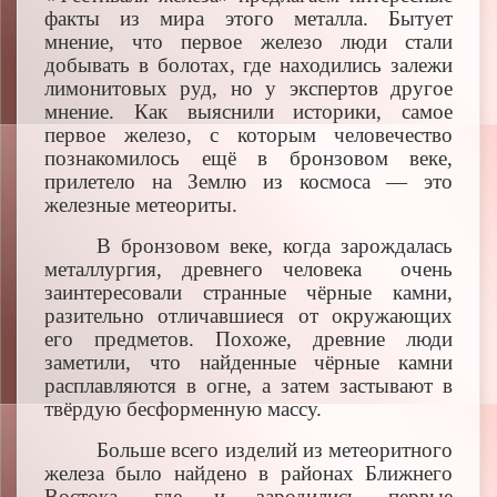
факты из мира этого металла. Бытует
мнение, что первое железо люди стали
добывать в болотах, где находились залежи
лимонитовых руд, но у экспертов другое
мнение. Как выяснили историки, самое
первое железо, с которым человечество
познакомилось ещё в бронзовом веке,
прилетело на Землю из космоса — это
железные метеориты.
В бронзовом веке, когда зарождалась
металлургия, древнего человека очень
заинтересовали странные чёрные камни,
разительно отличавшиеся от окружающих
его предметов. Похоже, древние люди
заметили, что найденные чёрные камни
расплавляются в огне, а затем застывают в
твёрдую бесформенную массу.
Больше всего изделий из метеоритного
железа было найдено в районах Ближнего
Востока, где и зародились первые