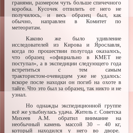
гранями, размером чуть больше спичечного
коробка. Кусочек отпилить от него не
получилось, и весь образец был, как
обычно, направлен в Комитет по
метеоритам.
Каково же было удивление
исследователей из Кирова и Ярославля,
когда по прошествии полугода оказалось,
что образец «официально в КМЕТ не
поступал», а в экспедиции следующего года
встретиться с тем самым
трактористом‑очевидцем уже не удалось:
вскоре после находки он погиб на охоте в
тайге. Что это был за образец, так никто и не
узнал.
Но однажды экспедиционной группе
всё же улыбнулась удача. Житель г. Советска
Михеев А.М. обратил внимание на
необычный камень массой 30 – 40 кг,
который находился у него во дворе.